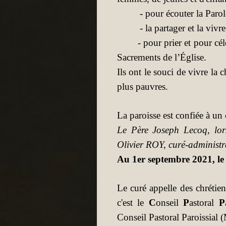
- pour écouter la Parole
- la partager et la vivre 
- pour prier et pour céléb
Sacrements de l’Église.
Ils ont le souci de vivre la 
plus pauvres.
La paroisse est confiée à u
Le Père Joseph Lecoq, lors
Olivier ROY, curé-administr
Au 1er septembre 2021, le
Le curé appelle des chrétiens
c'est le
C
onseil
P
astoral
P
Conseil Pastoral Paroissial 