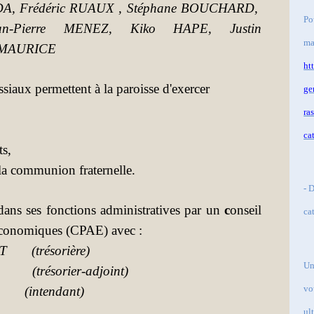
DA
, Frédéric RUAUX ,
Stéphane BOUCHARD,
Po
an-Pierre MENEZ, Kiko HAPE, Justin
ma
 MAURICE
ht
iaux permettent à la paroisse d'exercer
ge
ra
ca
s,
a communion fraternelle.
- 
dans ses fonctions administratives par un
c
onseil
ca
conomiques (CPAE) avec :
T (trésorière)
Un
résorier-adjoint)
vo
(intendant)
ul