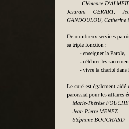
Clémence D'ALMEI
Jesurani GERART, Je
GANDOULOU, Catherine
De nombreux services paroiss
sa triple fonction :
- enseigner la Parole,
- célébrer les sacrement
- vivre la charité dans l
Le curé est également aidé 
p
aroissial pour les
a
ffaires
é
Marie-Thérèse FOUCHE
Jean-Pierre MENEZ (t
Stéphane BOUCHARD 