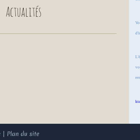
Actualités
Vo
d'
L'
vo
re
kt
e
|
Plan du site