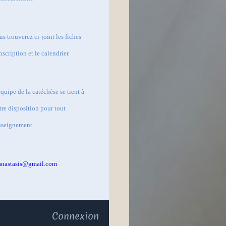
us trouverez ci-joint les fiches
inscription et le calendrier.
équipe de la catéchèse se tient à
tre disposition pour tout
nseignement.
anastasis@gmail.com
Connexion