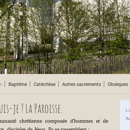
e
Baptême
Catéchèse
Autres sacrements
Obsèques
uis-je ? La Paroisse.
L'
Ac
munauté chrétienne composée d'hommes et de
s, disciples de Jésus. Ils se rassemblent :