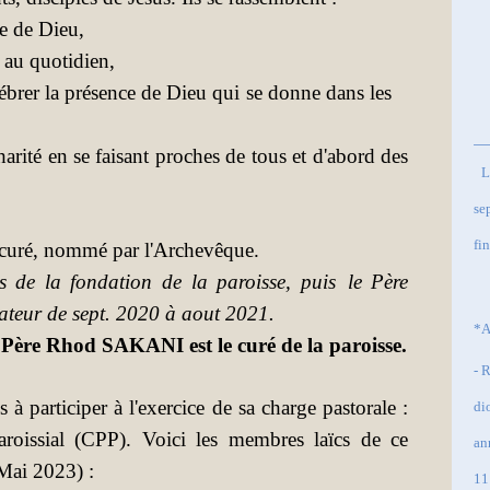
 de Dieu,
au quotidien,
rer la présence de Dieu qui se donne dans les
charité en se faisant proches de tous et d'abord des
L
se
fi
n curé, nommé par l'Archevêque.
 de la fondation de la paroisse, puis
le Père
ateur de sept. 2020 à aout 2021.
*A
Père Rhod SAKANI est le curé de la paroisse.
- 
 à participer à l'exercice de sa charge pastorale :
di
aroissial (CPP). Voici les membres laïcs de ce
an
(Mai 2023) :
11