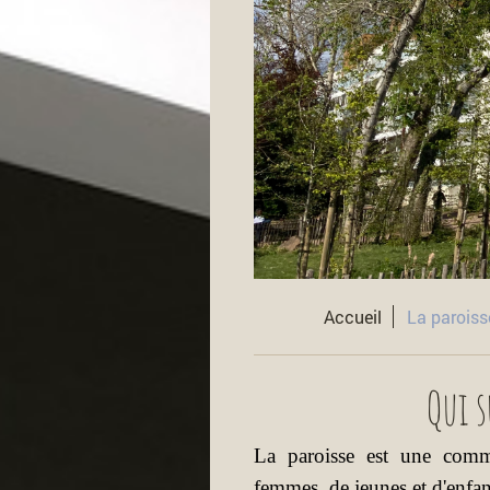
Accueil
La paroiss
Qui s
La paroisse est une com
femmes, de jeunes et d'enfant