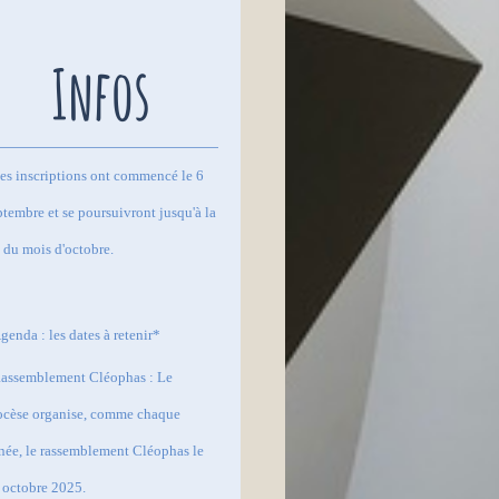
Infos
es inscriptions ont commencé le 6
ptembre et se poursuivront jusqu'à la
n du mois d'octobre.
genda : les dates à retenir*
Rassemblement Cléophas : Le
ocèse organise, comme chaque
née, le rassemblement Cléophas le
 octobre 2025.