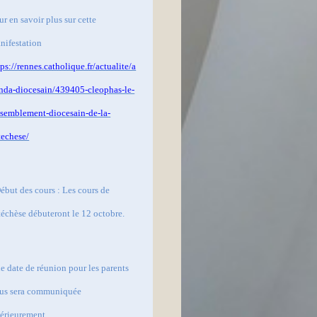
ur en savoir plus sur cette
nifestation
tps://rennes.catholique.fr/actualite/a
nda-diocesain/439405-cleophas-le-
ssemblement-diocesain-de-la-
techese/
Début des cours : Les cours de
téchèse débuteront le 12 octobre.
e date de réunion pour les parents
us sera communiquée
térieurement.